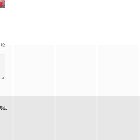
0
了善意，也感受到了
届中华慈善奖最具爱心慈善楷模张彦杰老师的故事改编，通过创建爱心助学机构
阻力，克服种种困难，组建乐队追求自己的音乐梦想，并走出了困住他的亲情
影论
爬虫