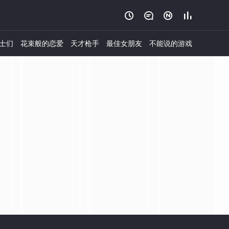




士们
花束般的恋爱
天才枪手
最佳女朋友
不能说的游戏