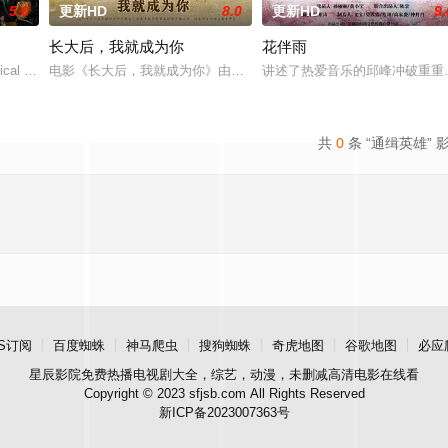
5.0
更新HD
8.0
更新HD
9.
长大后，我就成为你
花伴雨
独自一人踏上穿越西德克萨斯州的旅程，寻求紧急医疗救助。一路上，她既遭遇
cal drama set against the backdrop of a fadin
电影《长大后，我就成为你》由中共四川省第十一届党代表、第十二
讲述了热爱音乐的邱峰冲破重重
共
0
条 “通缉英雄” 
S订阅
百度蜘蛛
神马爬虫
搜狗蜘蛛
奇虎地图
谷歌地图
必应
星辰影院
免费热播电视剧大全，综艺，动漫，未删减高清电影在线看
Copyright © 2023 sfjsb.com All Rights Reserved
新ICP备2023007363号