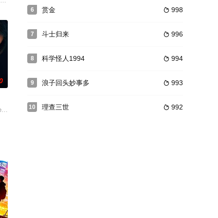
电视剧的半百生日，英国广播公司BBC电视台制作了
也深得姜老板的信任与厚爱。姜老板更将自己的餐厅交给了善宇打理。姜老板出
已经连续生了5个女儿，可是她还想再生一个儿子。唐二婶的行为不仅令到当地
赏金
998
6

斗士归来
996
7

科学怪人1994
994
8

0
浪子回头妙事多
993
9

理查三世
992
10

他决定亲手了结自己的性命。就在关键时刻，一
?拉莫里斯 饰）独自走在上学的路上，他无意中捡到一只红气球。红气球仿佛一个
ense attorney that, in his aspiration t