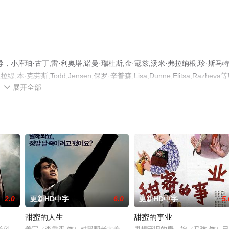
库珀·古丁,雷·利奥塔,诺曼·瑞杜斯,金·寇兹,汤米·弗拉纳根,珍·斯马特
斯,Todd,Jensen,保罗·辛普森,Lisa,Dunne,Elitsa,Razheva
展开全部
版电影大全就上星辰影视，更多相关信息可移步至豆瓣电影、电视猫或剧

2.0
更新HD中字
6.0
更新HD中字
5.
甜蜜的人生
甜蜜的事业