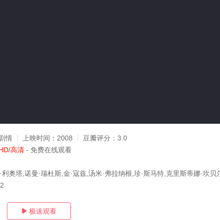
剧情
上映时间：
2008
豆瓣评分：
3.0
HD/高清
- 免费在线观看
·利奥塔,诺曼·瑞杜斯,金·寇兹,汤米·弗拉纳根,珍·斯马特,克里斯蒂娜·坎贝
22
极速观看
