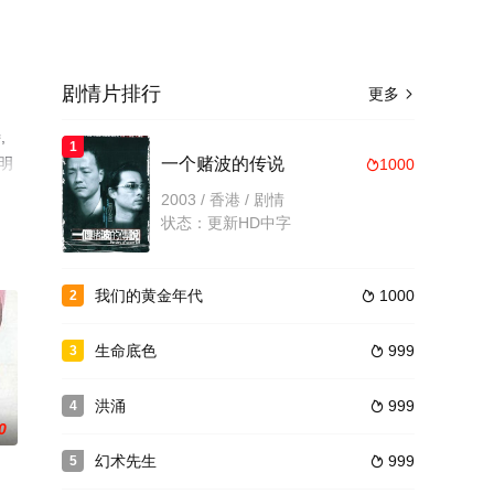
剧情片排行
更多

,
1
等明
一个赌波的传说
1000

情网
2003 / 香港 / 剧情
状态：更新HD中字
我们的黄金年代
1000
2

生命底色
999
3

洪涌
999
4

0
幻术先生
999
5
