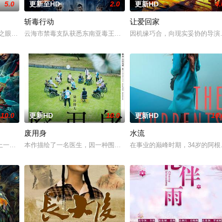
5.0
更新至HD
2.0
更新HD
4.
斩毒行动
让爱回家
“水猴子”杀害，水生从此留下了心理阴影。十年后，怪物“水猴子”再次出现
神之眼”的恐怖传说，生物系学生苏瑶与同学进山科考，却因遭遇飓风来袭而失
云海市禁毒支队获悉东南亚毒王廖爷将携600余公斤毒品来云交易，
因机缘巧合，向现实妥协的导演
10.0
更新HD
10.0
更新HD
10.
废用身
水流
，牵引出“婴胎报仇”，“娘娘索命”等一连串妖异事件，张天盛虽被种种诡怪
一起离奇的神像杀人事件，勘案过程中，牵引出“婴胎报仇”，“娘娘索命”等
本作描绘了一名医生，因一种围绕“废用身”——因瘫痪等原因已无恢
在事业的巅峰时期，34岁的阿