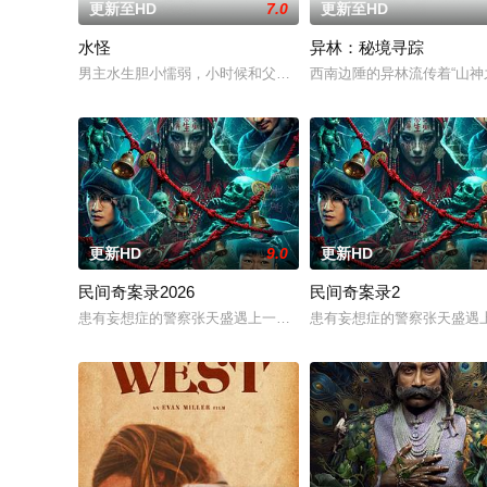
更新至HD
7.0
更新至HD
水怪
异林：秘境寻踪
男主水生胆小懦弱，小时候和父亲一起捕鱼时，亲眼目睹父亲被怪物
西南边陲的异林流传着“山
更新HD
9.0
更新HD
民间奇案录2026
民间奇案录2
患有妄想症的警察张天盛遇上一起离奇的神像杀人事件，勘案过程中
患有妄想症的警察张天盛遇上