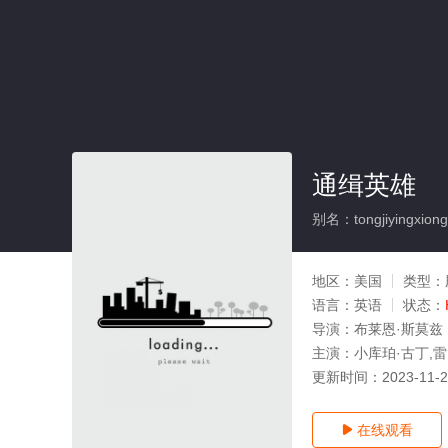
通缉英雄
别名：tongjiyingxiong
地区：
美国
类型：
语言：
英语
状态：
导演：
布莱恩·斯莫兹
主演：
小库珀·古丁,雷
更新时间：
2023-11-
在线观看
