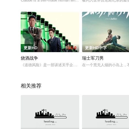
Claude is a self-made hitman who gets picked up by the big boys
被列入世界吉尼斯纪录的最
更新HD
10.0
更新HD中字
烧酒战争
瑞士军刀男
《道德风险》是一部讲述关乎企业兴亡的M&A、破产企业与全球
在一个荒无人烟的小岛上，不
相关推荐