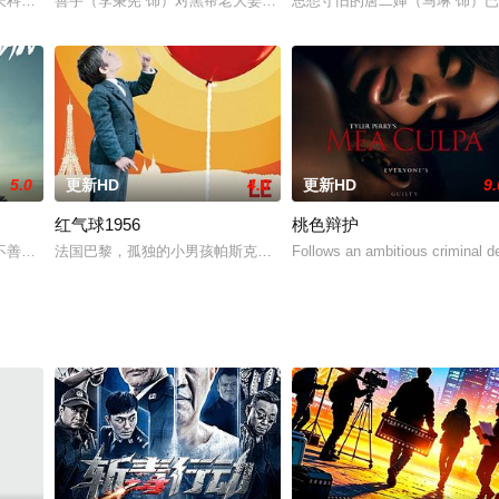
 to handl
长科幻系列电视剧《神秘博士》将迎来第50周年的播放纪念。为了庆祝这部长寿
善宇（李秉宪 饰）对黑帮老大姜老板忠心耿耿，做事认真妥当的他
思想守旧的唐二婶（马琳 饰）
5.0
更新HD
4.0
更新HD
9.
红气球1956
桃色辩护
资本之间展开激烈头脑斗争的电影,由崔允珍导演执导。 上半年开机拍摄
善于和人沟通的汉克（保罗·达诺 Paul Dano 饰）对人生早已绝望，于是
法国巴黎，孤独的小男孩帕斯克（Pascal Lamorisse 帕斯克
Follows an ambitious criminal def