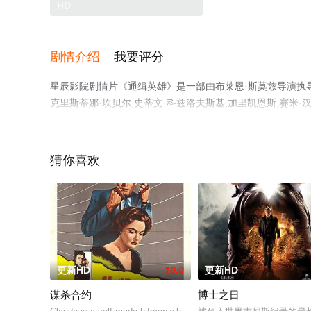
HD
剧情介绍
我要评分
星辰影院剧情片《通缉英雄》是一部由布莱恩·斯莫兹导演执导，小
克里斯蒂娜·坎贝尔,史蒂文·科兹洛夫斯基,加里凯恩斯,赛米·汉拉缇,本·克劳
星演员精彩演绎的美国电影，手机免费观看高清无删减完整
等平台了解。
猜你喜欢
更新HD
10.0
更新HD
谋杀合约
博士之日