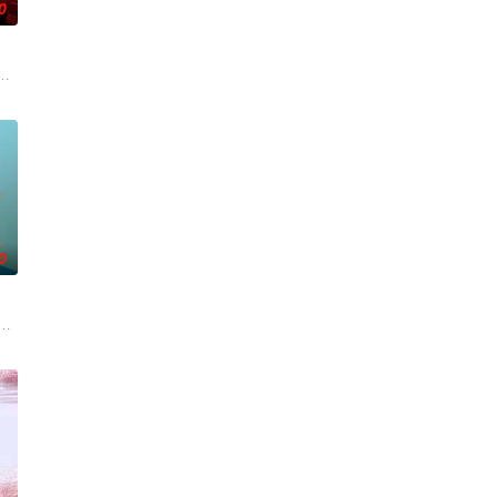
0
，杀害了水生爱
联。救援副队长陈霖奉命带队深入丛林，一路用科学知识
火速成立“斩毒行动”专案组，借调警员安迪参战。首轮毒贩阿泰交易败露被廖爷
朱达仁萌生拍一部《河南人在北京》电影的念头，在说服主编姚松、老乡韩战、
0
幻象阻碍，却坚
一连串妖异事件，张天盛虽被种种诡怪幻象阻碍，却坚
复可能的四肢——的治疗方法，而一步步踏入在追求理想的理性与疯狂之间摇摆
根廷造型师丽娜在瑞士的一场颁奖典礼后，被一种突如其来的冲动驱使。回到布