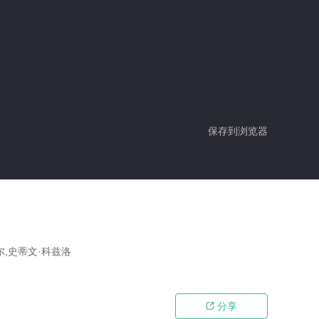
保存到浏览器
尔,史蒂文·科兹洛
分享
