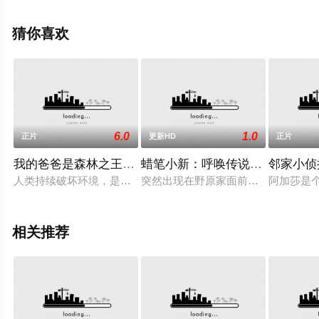
更多相关信息可移步至豆瓣电影、电视猫或剧情网等平台
了解。
猜你喜欢
6.0
1.0
正片
更新HD
正片
我的爸爸是森林之王2(普通话)
蜡笔小新：呼唤传说！三分钟嘎
邻家小侦
人类持续破坏环境，是时候动物们该站出来捍卫生存权益…… 看
突然出现在野原家面前的时间和空间调
阿加莎是
相关推荐