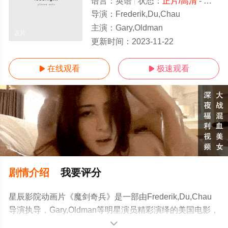
语言：
英语
状态：
正片/高清
- 免费在线观看
导演：
Frederik,Du,Chau
主演：
Gary,Oldman
正片
更新时间：
2023-11-22
在线观看
极速观看


剧情介绍
我要评分
星辰影院动画片《魔剑奇兵》是一部由Frederik,Du,Chau
导演执导，Gary,Oldman等明星演员精彩演绎的美国电影，
手机免费观看高清无删减完整版电影大全就上星辰影视，
