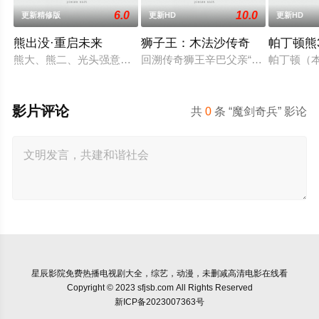
6.0
10.0
更新精修版
更新HD
更新HD
熊出没·重启未来
狮子王：木法沙传奇
帕丁顿熊
熊大、熊二、光头强意外地和来自未来世界的小亮一起穿越到10
回溯传奇狮王辛巴父亲“木法沙”的荣
帕丁顿（本·
影片评论
共
0
条 “魔剑奇兵” 影论
星辰影院
免费热播电视剧大全，综艺，动漫，未删减高清电影在线看
Copyright © 2023 sfjsb.com All Rights Reserved
新ICP备2023007363号