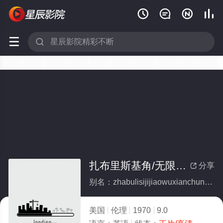






扎布里斯基角/无限春光在险峰
分享

别名：zhabulisijijiaowuxianchunguangzaixianfeng
美国
伦理
1970
9.0