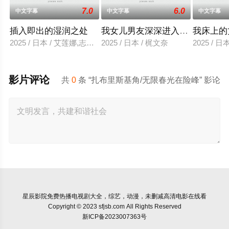
7.0
6.0
中文字幕
中文字幕
中文字幕
插入即出的湿润之处
我女儿男友深深进入我的身体
我床上的
2025 / 日本 / 艾莲娜,志美健
2025 / 日本 / 梶文奈
2025 / 
影片评论
共
0
条 “扎布里斯基角/无限春光在险峰” 影论
星辰影院
免费热播电视剧大全，综艺，动漫，未删减高清电影在线看
Copyright © 2023 sfjsb.com All Rights Reserved
新ICP备2023007363号