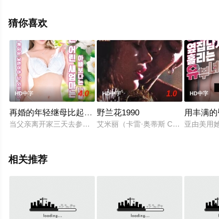
演员精彩演绎的美国电影，手机免费观看高清无删减完整
版电影大全就上星辰影视，更多相关信息可移步至豆瓣电
猜你喜欢
影、电视猫或剧情网等平台了解。
4.0
1.0
HD中字
HD中字
HD中字
再婚的年轻继母比起爸爸更喜欢我
野兰花1990
用丰满的
当父亲离开家三天去参加公司研讨会时，浩司很高兴能与继母独处
艾米丽（卡雷·奥蒂斯 Carré O
亚由美用她
相关推荐