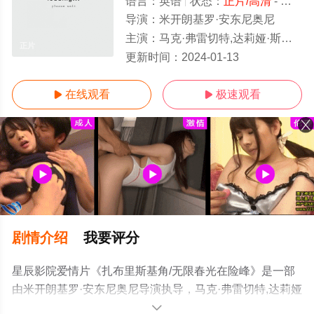
语言：
英语
状态：
正片/高清
- 免费在线观看
导演：
米开朗基罗·安东尼奥尼
主演：
马克·弗雷切特,达莉娅·斯普莱林,保罗·菲克斯,G.D.,Spradlin,Bill,Garaway
正片
更新时间：
2024-01-13
在线观看
极速观看


剧情介绍
我要评分
星辰影院爱情片《扎布里斯基角/无限春光在险峰》是一部
由米开朗基罗·安东尼奥尼导演执导，马克·弗雷切特,达莉娅
·斯普莱林,保罗·菲克斯,G.D.,Spradlin,Bill,Garaway等明星
