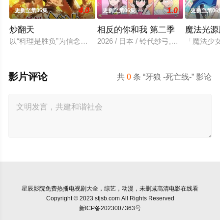
4.0
1.0
更新至第06集
更新至第06集
更新至第06
炒翻天
相反的你和我 第二季
魔法光源
以“料理是胜负”为信念、“中国菜霸王”秋山阶一郎的孙子秋山酱
2026 / 日本 / 铃代纱弓,坂田将吾
「魔法少
影片评论
共
0
条 “牙狼 -死亡线-” 影论
星辰影院
免费热播电视剧大全，综艺，动漫，未删减高清电影在线看
Copyright © 2023 sfjsb.com All Rights Reserved
新ICP备2023007363号