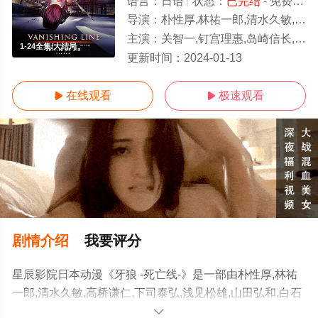
语言：
日语
状态：
已完结
- 免费在线观看
导演：
朴性厚,林祐一郎,清水久敏,高桥谦仁,下司泰弘,浅见松雄,山田弘和,白石道太,井之川慎太郎
主演：
关智一,钉宫理惠,岛崎信长,小清水亚美,浪川大辅,土师孝也,田中敦子,高桥智秋
1-24全集/大结局
更新时间：
2024-01-13
在线观看
极速观看


剧情介绍
我要评分
星辰影院日本动漫《牙狼 -死亡线-》是一部由朴性厚,林祐
一郎,清水久敏,高桥谦仁,下司泰弘,浅见松雄,山田弘和,白石
道太,井之川慎太郎导演执导，关智一,钉宫理惠,岛崎信长,
