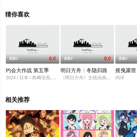
小清水亚美,浪川大辅,土师孝也,田中敦子,高桥智秋等明星
演员精彩演绎的日本动漫，大结局剧情已揭晓（1-24全
猜你喜欢
集），手机免费观看高清无删减完整版动漫全集就上星辰
影视，更多相关信息可移步至豆瓣动漫、电视猫或剧情网
等平台了解。
6.0
9.0
更新2
更新8
更新2
约会大作战 第五季
明日方舟：冬隐归路
摇曳露营
2024 / 日本 / 島﨑信長,遠藤綾,真田アサミ,井上麻里奈,富樫美鈴
《明日方舟》主线动画官宣二期制作
内详
相关推荐