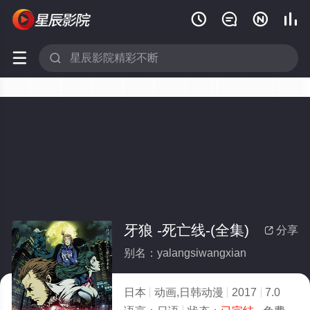






牙狼 -死亡线-(全集)
分享

别名：yalangsiwangxian
日本
动画,日韩动漫
2017
7.0