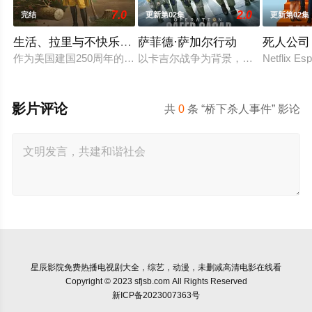
7.0
2.0
完结
更新第02集
更新第02集
生活、拉里与不快乐的追求：一部美国史
萨菲德·萨加尔行动
死人公司
作为美国建国250周年的献礼，该剧以拉里·大卫标志性的冷幽
以卡吉尔战争为背景，《白沙行动》讲
Netflix Es
影片评论
共
0
条 “桥下杀人事件” 影论
星辰影院
免费热播电视剧大全，综艺，动漫，未删减高清电影在线看
Copyright © 2023 sfjsb.com All Rights Reserved
新ICP备2023007363号