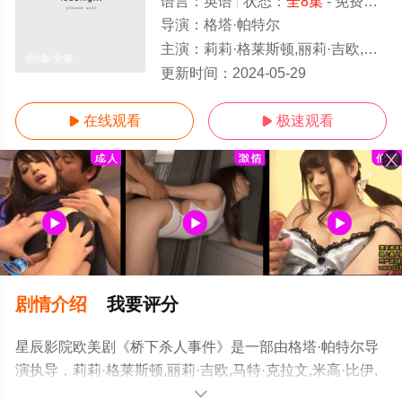
语言：
英语
状态：
全8集
- 免费在线观看
导演：
格塔·帕特尔
主演：
莉莉·格莱斯顿,丽莉·吉欧,马特·克拉文,米高·比伊,阿努普·德塞,艾拉·迪克森,Evan,Rein,布莱恩·马
全8集/全集
更新时间：
2024-05-29
在线观看
极速观看


剧情介绍
我要评分
星辰影院欧美剧《桥下杀人事件》是一部由格塔·帕特尔导
演执导，莉莉·格莱斯顿,丽莉·吉欧,马特·克拉文,米高·比伊,
阿努普·德塞,艾拉·迪克森,Evan,Rein,布莱恩·马克金森,杰文
