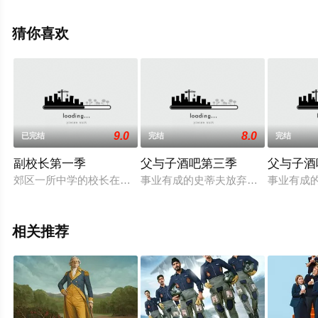
·旺纳·沃尔顿,Maya,Da,Costa,迪伦德
拉,River,Codack,Jason,Chu,Arta,Negahban,Nadia,等明星
猜你喜欢
演员精彩演绎的欧美电视剧，大结局剧情已揭晓（全8
集），手机免费观看高清无删减完整版电视剧全集就上星
辰影视，更多相关信息可移步至豆瓣电视剧、电视猫或剧
情网等平台了解。
9.0
8.0
已完结
完结
完结
副校长第一季
父与子酒吧第三季
父与子酒
郊区一所中学的校长在供职多年后终于卸任，雄心勃勃的副校长尼尔·甘比
事业有成的史蒂夫放弃了自己纽约律
事业有成
相关推荐