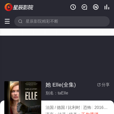






她 Elle(全集)
分享

别名：taElle
法国 / 德国 / 比利时
恐怖
2016
2.0