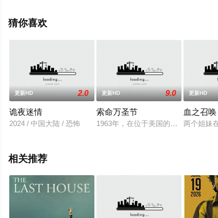
的法国 / 德国 / 比利时电影，大结局剧情已揭晓（1-1全
集），手机免费观看高清无删减完整版电影大全就上星辰
猜你喜欢
影视，更多相关信息可移步至豆瓣电影、电视猫或剧情网
等平台了解。
2.0
9.0
更新HD
更新HD
更新HD
诡夜迷情
索命万圣节
血之召唤
2024 / 中国大陆 / 恐怖
1963年，在位于美国的伊利诺斯州
两个姐妹
相关推荐