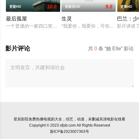
10.0
9.0
更新HD
更新至HD
更新HD
最后孤屋
生灵
巴兰：少
一个普通的一家四口突遭诡异变故，被困在自家房屋中超过 100
“我爱你，我爱你，可你为什么永远听
影片讲述
影片评论
共
0
条 “她 Elle” 影论
星辰影院
免费热播电视剧大全，综艺，动漫，未删减高清电影在线看
Copyright © 2023 sfjsb.com All Rights Reserved
新ICP备2023007363号