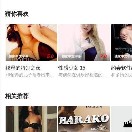
纳,布里吉特·克雷,Ottokar,Lehrner,尼娜·布卢
姆,Benjamin,Felix,Meyer等明星演员精彩演绎的德国电
猜你喜欢
影，大结局剧情已揭晓（1-1全集），手机免费观看高清无
删减完整版电影大全就上星辰影视，更多相关信息可移步
至豆瓣电影、电视猫或剧情网等平台了解。
5.0
7.0
独家中文字幕
独家中文字幕
独家中文字
继母的特别之夜
性感少女 15
约会软件
和领养的儿子竜巻出来旅行的女人 她为了孩子快乐成长 埋头工作 
与偶然在俱乐部相遇的圆珠保持着性
和多情的
相关推荐