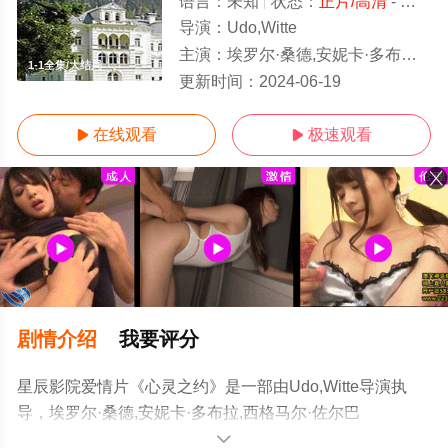
语言：
未知
状态：
正片/高清
- 免费在线观看
导演：
Udo,Witte
主演：
埃罗尔·桑德,安妮卡·多布拉,西格马尔·佐尔巴赫,Julia,Thurnau,菲利普·穆格,Burkhard,H
1-1全集/大结局
更新时间：
2024-06-19
在线观看
极速观看


剧情介绍
我要评分
星辰影院爱情片《心灵之约》是一部由Udo,Witte导演执
导，埃罗尔·桑德,安妮卡·多布拉,西格马尔·佐尔巴
赫,Julia,Thurnau,菲利普·穆格,Burkhard,Heyl,黛安娜·科尔
