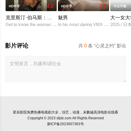
4.0
2.0
HD中字
HD中字
中文字幕
克里斯汀·伯马斯：自始至终
魅男
大一女大
Get to know the woman behind the daring roles as Christine Ber
In his most daring VMX appearance yet
2025 / 
影片评论
共
0
条 “心灵之约” 影论
星辰影院
免费热播电视剧大全，综艺，动漫，未删减高清电影在线看
Copyright © 2023 sfjsb.com All Rights Reserved
新ICP备2023007363号