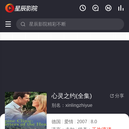






心灵之约(全集)
分享

别名：xinlingzhiyue
德国
爱情
2007
8.0