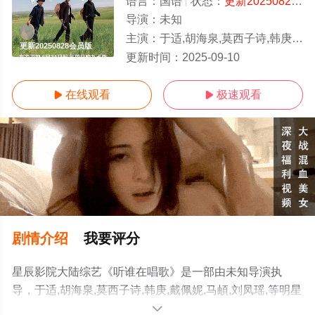
语言：
国语
状态：
更新20250828会员版
导演：
未知
主演：
于适,胡海泉,莫西子诗,韩庚,戴佩妮,马頔,刘凤瑶,
更新20250828会员版
更新时间：
2025-09-10
在线观看
极速观看


剧情介绍
我要评分
星辰影院大陆综艺《听谁在唱歌》是一部由未知导演执
导，于适,胡海泉,莫西子诗,韩庚,戴佩妮,马頔,刘凤瑶,等明星
演员精彩演绎的大陆综艺，手机免费观看高清无删减完整
