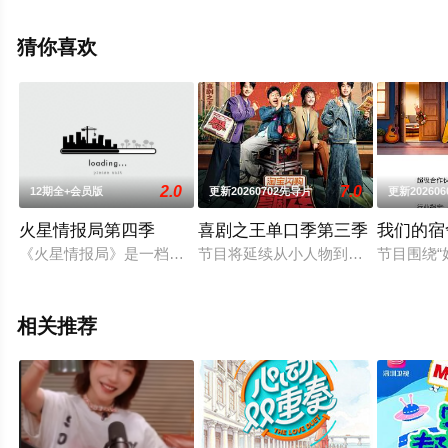
版综艺节目就上星辰影视，更多相关信息可移步至豆瓣综
艺、电视猫或剧情网等平台了解。
猜你喜欢
2.0
7.0
12期全+会员版
更新20260702先导片
更新202606
火星情报局第四季
喜剧之王单口季第三季
我们的宿
《火星情报局》是一档轻情境科幻综艺脱口秀，用综艺手法，检
节目将延续从小人物到喜剧之王的故
节目围绕
相关推荐