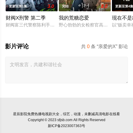
3.0
8.0
更新至第1集
完结
更新至第4
财阀X刑警 第二季
我的荒糖恋爱
现在不是
财阀富三代警察陈利手（安普贤 饰）华丽回归，完美蜕变为成熟
野心勃勃的女检察官高恩世（贺营 饰
以“贩卖
影片评论
共
0
条 “亲爱的X” 影论
星辰影院
免费热播电视剧大全，综艺，动漫，未删减高清电影在线看
Copyright © 2023 sfjsb.com All Rights Reserved
新ICP备2023007363号