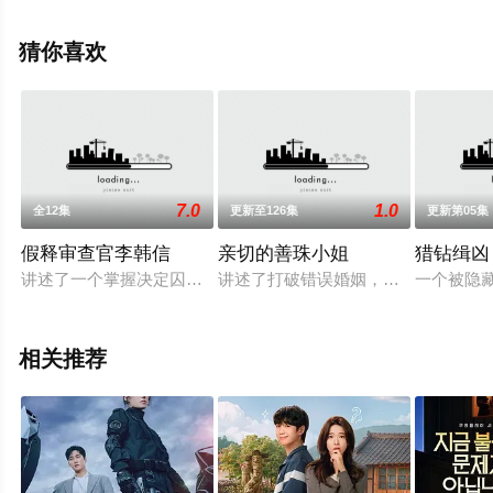
视剧，手机免费观看高清无删减完整版电视剧全集就上星
辰影视，更多相关信息可移步至豆瓣电视剧、电视猫或剧
猜你喜欢
情网等平台了解。
7.0
1.0
全12集
更新至126集
更新第05集
假释审查官李韩信
亲切的善珠小姐
猎钻缉凶 
讲述了一个掌握决定囚犯是否假释的巨大权力的男人以自己的方
讲述了打破错误婚姻，重新开始的“新
一个被隐藏
相关推荐