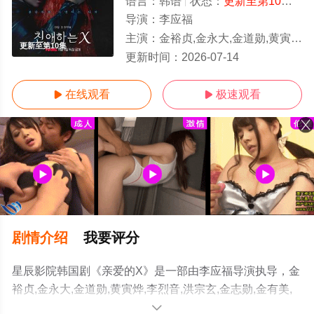
语言：
韩语
状态：
更新至第10集
- 
导演：
李应福
主演：
金裕贞,金永大,金道勋,黄寅烨,李烈音,洪宗玄,金志勋,金有美,金智英,洪妃罗,金伊敬,玄瑞河
更新至第10集
更新时间：
2026-07-14
在线观看
极速观看


剧情介绍
我要评分
星辰影院韩国剧《亲爱的X》是一部由李应福导演执导，金
裕贞,金永大,金道勋,黄寅烨,李烈音,洪宗玄,金志勋,金有美,
金智英,洪妃罗,金伊敬,玄瑞河等明星演员精彩演绎的韩国电
