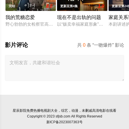
8.0
1.0
完结
更新至第4集
更新至第24
我的荒糖恋爱
现在不是出轨的问题
家庭关系
野心勃勃的女检察官高恩世（贺营 饰）意外失忆，住进拳击教练
以“贩卖幸福家庭形象”赚钱的网红
本剧讲述
影片评论
共
0
条 “一吻爆炸” 影论
星辰影院
免费热播电视剧大全，综艺，动漫，未删减高清电影在线看
Copyright © 2023 sfjsb.com All Rights Reserved
新ICP备2023007363号