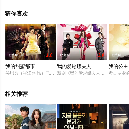
朴淨涓,申周妍,朴镇宇,金珍荣等明星演员精彩演绎的韩国电
视剧，大结局剧情已揭晓（完结），手机免费观看高清无
猜你喜欢
删减完整版电视剧全集就上星辰影视，更多相关信息可移
步至豆瓣电视剧、电视猫或剧情网等平台了解。
1.0
3.0
已完结
已完结
已完结
我的甜蜜都市
我的爱蝴蝶夫人
我的公主
吴恩秀（崔江熙 饰）已经三十一岁了，一直过着一成不变的生
新剧《我的爱蝴蝶夫人》讲述了知名
考古专业
相关推荐