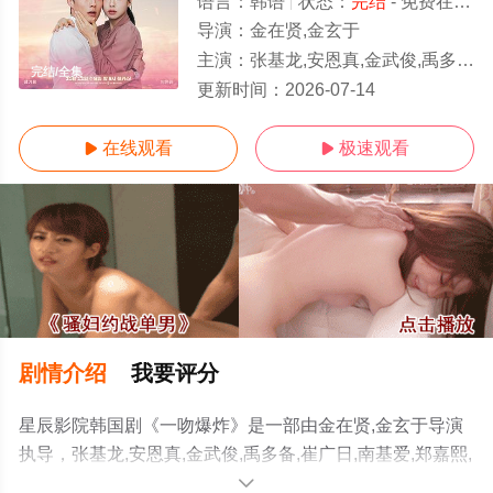
语言：
韩语
状态：
完结
- 免费在线观看
导演：
金在贤,金玄于
主演：
张基龙,安恩真,金武俊,禹多备,崔广日,南基爱,郑嘉熙,车美京,金秀雅,崔子允,徐尚沅,徐正妍,定桓,朴智娥,郑
完结/全集
更新时间：
2026-07-14
在线观看
极速观看


剧情介绍
我要评分
星辰影院韩国剧《一吻爆炸》是一部由金在贤,金玄于导演
执导，张基龙,安恩真,金武俊,禹多备,崔广日,南基爱,郑嘉熙,
车美京,金秀雅,崔子允,徐尚沅,徐正妍,定桓,朴智娥,郑秀英,
