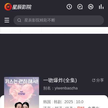






一吻爆炸(全集)
分享

别名：yiwenbaozha
韩国
韩剧
2025
10.0