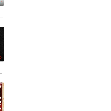
0
身体，也持续点燃着
水生幼年目睹父亲惨死其手，自此深陷恐惧。村中长老三
天无法出门。在资源消耗殆尽与未知神秘威胁的双重逼迫下，一家人必须想方设法
远听不见我想说的话……” 同一时间，浅茅的身影在不同地点重叠出现。她的神
0
心释怀的过程。
然、乐明为寻找神秘宝藏归还国家深入古楼兰无人区沙漠
断联多年，就想安安稳稳陪妹妹结婚。结果妹妹在老剧院求婚后直接被邪灵缠