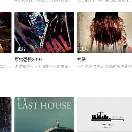
而丧生，并变成了孤魂野鬼，只有其妹妹被救获。少女阿金开罪了阿玲，把阿玲
A暂无内容group暂无内容of暂无内容ex-cons暂无内容who暂无内容un
自负能干的“保护要员组”警员李
6.0
正片
9.0
正片
7.
原始恐惧2010
神殿
段，他们被一辆边境警察的车拦下了，他们命令车辆停下，例行公事检查了ID
chard暂无内容第一次触电长片便是这部《La暂无内容Meute》。该片集科幻与
讲述安雅和五个朋友一起在旅途研究远古岩画，去深山探险，他们到
一个名叫埃里克·泰勒的美国背包