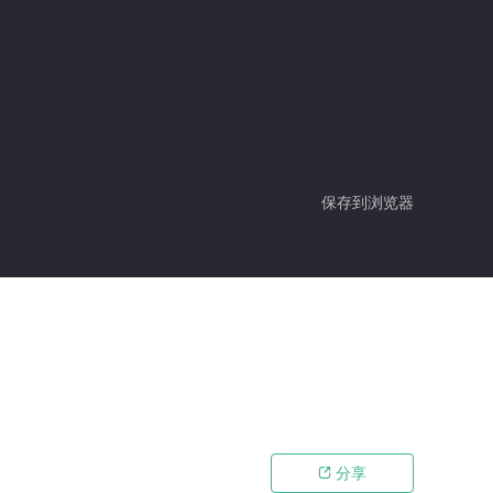
保存到浏览器
分享
