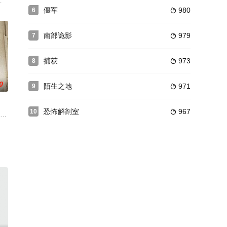
镇于河底，以示惩戒
cover暂无内容a暂无内容hoard暂无内容of暂无内容hor
文健（郑伊健 饰）因性格问题与女友Brenda（林嘉欣 饰）的感情亮起红灯
僵军
980
6

南部诡影
979
7

捕获
973
8

0
陌生之地
971
9

恐怖解剖室
967
10

。这些边境警察看
恐怖、神怪与惊悚于一体。被影片联合导
了一个森林后发现有一些原始的野蛮动物，并且他们相继被被感染怪异病毒，变
客在欧洲旅行期间神秘失踪，这看似平常的事件却引起了一向我行我素的女记者卡门