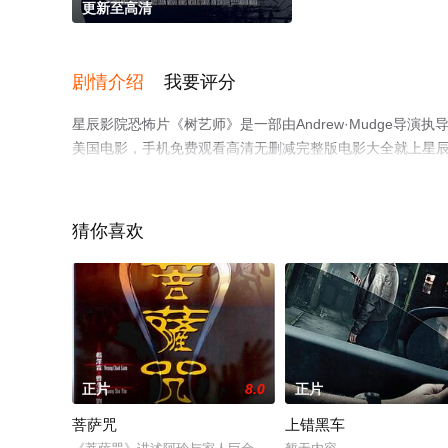
更新至高清
剧情介绍
我要评分
星辰影院恐怖片《树艺师》是一部由Andrew·Mudge导演执导，露西
美国电影，手机免费观看高清无删减完整版电影大全就上星
猜你喜欢
正片
8.0
正片
菩萨咒
上错黑车