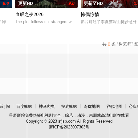
6.0
更新HD
9.0
更新至HD
1.
血腥之夜2026
怖偶惊情
(Body Cam)，Malik Vitthal(《帝国的
萨姆被迫回到了她空荡荡的童年故居，因为她得知了哥哥马修神秘死亡的消息。
The plot follows six strangers who enter a cash-prize endurance chal
影片讲述了李夏芸深山徒步意外
共
0
条 “树艺师” 
S订阅
百度蜘蛛
神马爬虫
搜狗蜘蛛
奇虎地图
谷歌地图
必应
星辰影院
免费热播电视剧大全，综艺，动漫，未删减高清电影在线看
Copyright © 2023 sfjsb.com All Rights Reserved
新ICP备2023007363号