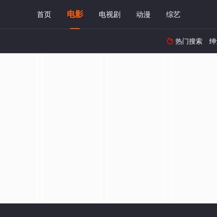
电影
首页
电视剧
动漫
综艺
热门搜索
绅
