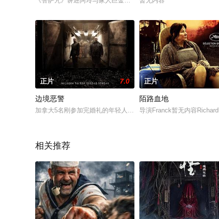
《菩萨咒》讲述阿玲与家人巨金投亲，不料途中遇海盗打劫沉船
暂无内容
正片
7.0
正片
边境恶警
陌路血地
加拿大5名刚参加完婚礼的年轻人驱车返回，在接近美国边境的路
导演Franck暂无内容Ri
相关推荐