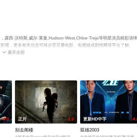
·沃特斯,威尔·莱曼,Hudson·West,Chloe·Trejo等明星演员精彩演
辰影视，更多相关信息可移步至豆瓣电影、电视猫或剧情网等平台了解。
展开全部

4.0
正片
1.0
更新HD中字
4.
别去阁楼
双雄2003