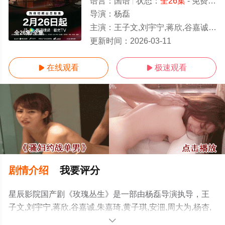
语言：
国语
状态：
全26集
- 免费在线观看
导演：
杨磊
主演：
王子文,刘宇宁,蒋欣,谷嘉诚,朱嘉琦,黄子琪,安沺,周大为,杨杏,明道,龚蓓苾,祝绪丹,韩栋,尤靖茹,黄灿灿,是
全26集/全集
更新时间：
2026-03-11
在线观看
极速观看


剧情介绍
我要评分
星辰影院国产剧《玫瑰丛生》是一部由杨磊导演执导，王
子文,刘宇宁,蒋欣,谷嘉诚,朱嘉琦,黄子琪,安沺,周大为,杨杏,
明道,龚蓓苾,祝绪丹,韩栋,尤靖茹,黄灿灿,是安,高伟光等明星
