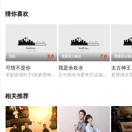
演员精彩演绎的大陆电视剧，大结局剧情已揭晓（全26
集），手机免费观看高清无删减完整版电视剧全集就上星
猜你喜欢
辰影视，更多相关信息可移步至豆瓣电视剧、电视猫或剧
情网等平台了解。
3.0
7.0
完结
更新至12集全
更新至52集
可惜不是你
我是余欢水
太古神王
本剧讲述叶子(宋妍霏饰)和初恋男友向泽羿（范世錡饰）之间一
正午阳光与爱奇艺达成合作，推出基
君望域古
相关推荐