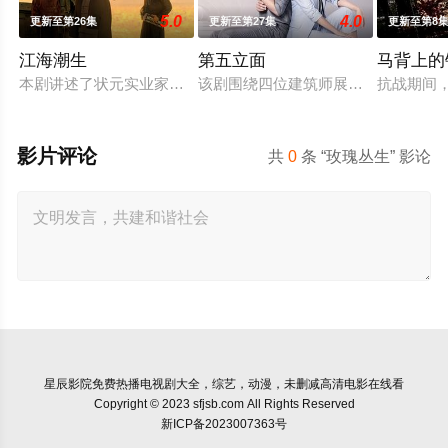
5.0
4.0
更新至第26集
更新至第27集
更新至第8
江海潮生
第五立面
马背上的
本剧讲述了状元实业家张謇创办大生企业，实业报国的故事。甲
该剧围绕四位建筑师展开，讲述了他
抗战期间
影片评论
共
0
条 “玫瑰丛生” 影论
星辰影院
免费热播电视剧大全，综艺，动漫，未删减高清电影在线看
Copyright © 2023 sfjsb.com All Rights Reserved
新ICP备2023007363号