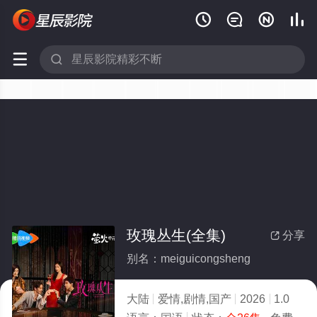






玫瑰丛生(全集)
分享

别名：meiguicongsheng
大陆
爱情,剧情,国产
2026
1.0