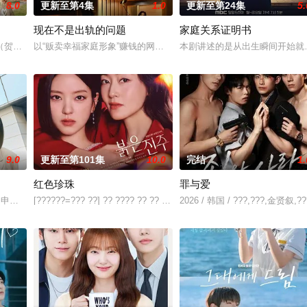
8.0
更新至第4集
1.0
更新至第24集
5.
现在不是出轨的问题
家庭关系证明书
专业的刑警，继续以财力同实力展开查案历险记。新上司朱惠拉（郑恩彩 饰）
（贺营 饰）意外失忆，住进拳击教练张泰河（丁海寅 饰）家中，对方还自称
以“贩卖幸福家庭形象”赚钱的网红夫妇，与他们正陷入泥淖般离婚诉
本剧讲述的是从出生瞬间开始就
9.0
更新至第101集
10.0
完结
1.
红色珍珠
罪与爱
尹仲勋,申正允,尹多英,金惠玉,鲜于在德,尹多勋,文喜京,李商淑,郑孝彬,李家豪,郑永琡
[??????=??? ??] ?? ???? ?? ?? ??? ???. 7? ?????? ??? ???, ???? 
2026 / 韩国 / ???,???,金贤叙,??