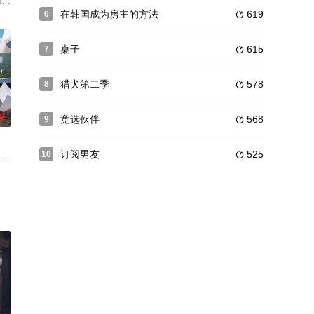
禹周英的儿子热爱
来，她一直安心的在家中相夫教子，打理大大小小的事务，从来没有过别的心思
判的时间”主要讲述了死守犯罪现场黄金时间的112中心要员们来到大韩民国最大观
在韩国成为房主的方法
619
6

桌子
615
7

猎犬第二季
578
8

0
竞选伙伴
568
9

订阅男友
525
10

MZ花青春们波澜壮阔的成长罗曼史。
后，申宇变了，她只要看到中年男人就思念起自己的父亲。尹星在是一个拥有幸
排毒”乡村治愈剧，讲述一户被强制迁往清净又凶险之地“然理理”的都市家庭，