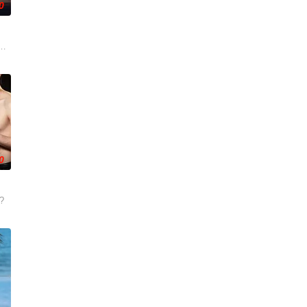
0
空降，两个性格不
是她的男友。这段剪不断理还乱的棘手关系，能发展成一
讼的医师邻居。两对夫妻卷入连外遇都算小事的惊人秘密后，展开了一连串失控
被打上家庭崩溃烙印的一个孩子和面对冷酷的偏见和命运，重新找回自己人生
0
KBS ? ???
?