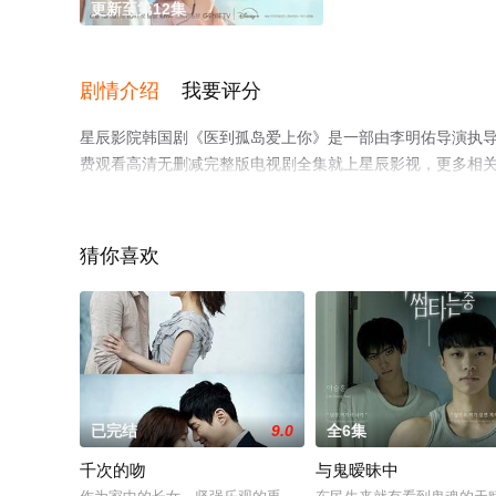
更新至第12集
剧情介绍
我要评分
星辰影院韩国剧《医到孤岛爱上你》是一部由李明佑导演执导
费观看高清无删减完整版电视剧全集就上星辰影视，更多相
猜你喜欢
已完结
9.0
全6集
千次的吻
与鬼暧昧中