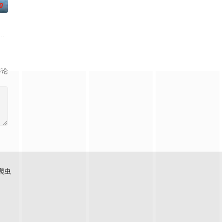
0
揭晓。
由前偶像兼CEO李灿领导的公司工作的南多凛，与在那里遇到的社长姜河基的
一个梦想都无所畏惧的十几岁，被现实挡住而受挫的二十几岁，像变成那样的
影论
爬虫