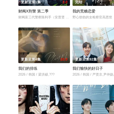
更新至第1集
3.0
完结
财阀X刑警 第二季
我的荒糖恋爱
财阀富三代警察陈利手（安普贤 饰）华丽回归，完美蜕变为成熟
野心勃勃的女检察官高恩世
更新至第4集
10.0
更新至第92集
我们的排练
我们愉快的好日子
2026 / 韩国 / 梁洪硕,???
2026 / 韩国 / 严贤京,