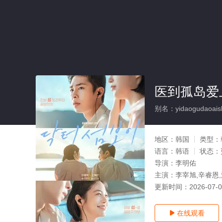
医到孤岛爱
别名：yidaogudaoais
地区：
韩国
类型：
语言：
韩语
状态：
导演：
李明佑
主演：
李宰旭,辛睿恩
更新时间：
2026-07-
在线观看
