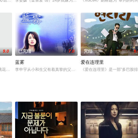
婚，可没过多久，就因为丈夫外遇而选择了离婚，和儿子过着相依为命的生活。
赋/诅咒。在寻找新家的过程中，他遇到了承勋，一个拒绝离开的英俊鬼魂。
李姜嫒（金喜爱 饰）24岁就嫁为人妻，第二年有了孩子，这么多年
《Voice4》副标题为‘’审
9.0
已完结
7.0
完结
9.
蓝雾
爱在连理里
要是为了“感化”富人的三个儿子。
桃花客主》是一部青春历史剧，讲述了作为实习生进入朝鲜最大的客主龙泉楼的
李申宇从小和生父有着真挚的父女之爱，可自从父亲去世，母亲改嫁
《爱在连理里》是一部“多巴胺