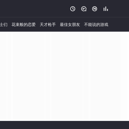




士们
花束般的恋爱
天才枪手
最佳女朋友
不能说的游戏