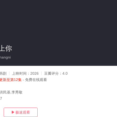
上你
hangni
韩剧
上映时间：
2026
豆瓣评分：
4.0
更新至第12集
- 免费在线观看
,洪民基,李秀敬
07
极速观看
