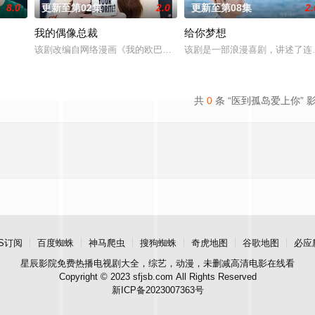
8.0
更新至第02集
2.0
更新至第08集
2.
我的偶像总裁
给你梦想
）究竟藏身何方？他和郑智安（金慧峻 饰）将如何联手反击？一切未解之谜都将
该剧改编自网络漫画《我的欧巴是偶像》，是一部浪漫喜剧。讲述进入
该剧是一部浪漫喜剧，讲述了连
共
0
条 “医到孤岛爱上你” 
S订阅
百度蜘蛛
神马爬虫
搜狗蜘蛛
奇虎地图
谷歌地图
必应
星辰影院
免费热播电视剧大全，综艺，动漫，未删减高清电影在线看
Copyright © 2023 sfjsb.com All Rights Reserved
新ICP备2023007363号