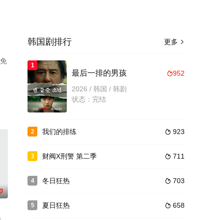
韩国剧排行
更多

机免
1
最后一排的男孩
952

2026 / 韩国 / 韩剧
状态：完结
我们的排练
923
2

财阀X刑警 第二季
711
3

冬日狂热
703
4

0
夏日狂热
658
5
