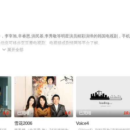
，李宰旭,辛睿恩,洪民基,李秀敬等明星演员精彩演绎的韩国电视剧，手
关信息可移步至豆瓣电视剧、电视猫或剧情网等平台了解。
展开全部

8.0
已完结
9.0
已完结
10.
雪花2006
Voice4