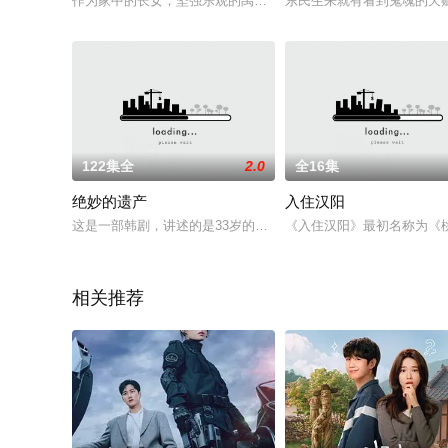
作为家中的长女，坚强乐观的禹周英（徐英姬 饰）好不容易结了
东民生来就有看到鬼魂的天
122集全
2.0
全16集
绝妙的遗产
入住汉阳
这是一部韩剧，讲述的是33岁的单亲妈妈跟80岁的富人假结婚，主
《入住汉阳》最初名称为《
相关推荐