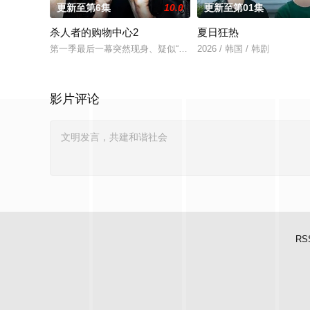
更新至第6集
10.0
更新至第01集
杀人者的购物中心2
夏日狂热
第一季最后一幕突然现身、疑似“死而复生”的郑进湾（李栋旭 饰
2026 / 韩国 / 韩剧
影片评论
RS