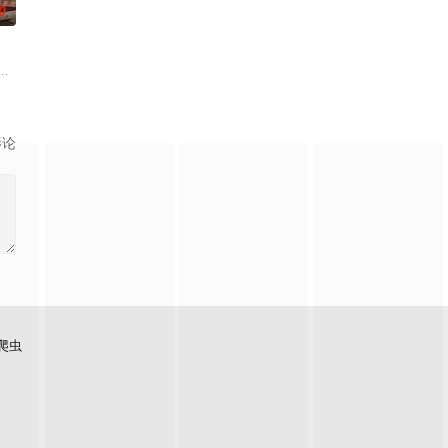
0
的南多凛，与在那里遇到的社长姜河基的故事。 姜勋
实挡住而受挫的二十几岁，像变成那样的大人的三十几岁的记者李载与一个生活
和有志成为律师的同伴合作，打算窃取住宅社区的储备基金，却意外揭开深藏
影论
爬虫