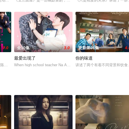
动员李荷露和在广告公司工作的三位年轻男人之间关于梦想和爱情的故事。申活(李
《玉兰面屋》是一部幽默喜剧，讲述70年里一心一意做冷面的爸爸达
《只是相爱的关系》讲述了一群
7.0
全10集
3.0
更新第01集
4.
最爱出现了
你的味道
惠轸,陈瑞妍,尹博,许俊硕,张仁燮
When high school teacher Na Aejoon shows up for work on an ordina
讲述了两个有着不同背景和饮食