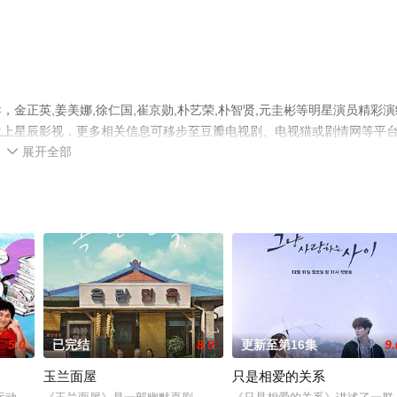
金正英,姜美娜,徐仁国,崔京勋,朴艺荣,朴智贤,元圭彬等明星演员精彩演
就上星辰影视，更多相关信息可移步至豆瓣电视剧、电视猫或剧情网等平
展开全部

5.0
已完结
8.0
更新至第16集
9.
玉兰面屋
只是相爱的关系