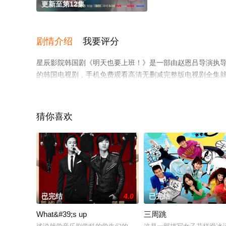
更新至第12集
剧情介绍
我要评分
星辰影院韩国剧《明天也要上班！》是一部由赵恩吕导演执导，
的韩国电视剧，手机免费观看高清无删减完整版电视剧全集
解。
猜你喜欢
已完结
4.0
已完结
What&#39;s up
三周跳