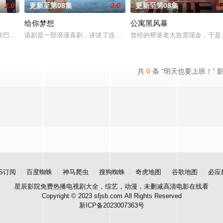
2.0
更新至第08集
2.0
更新至第08集
6.
给你梦想
公寓黑风暴
欧巴是偶像》，是一部浪漫喜剧。讲述进入由前偶像兼CEO李灿领导的公司工作
该剧是一部浪漫喜剧，讲述了连一个梦想都无所畏惧的十几岁，被现
曾经的帮派老大急需现金，于是
共
0
条 “明天也要上班！” 
S订阅
百度蜘蛛
神马爬虫
搜狗蜘蛛
奇虎地图
谷歌地图
必应
星辰影院
免费热播电视剧大全，综艺，动漫，未删减高清电影在线看
Copyright © 2023 sfjsb.com All Rights Reserved
新ICP备2023007363号