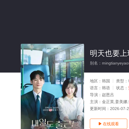
明天也要上
别名：mingtianyeyao
地区：
韩国
类型：
语言：
韩语
状态：
导演：
赵恩吕
主演：
金正英,姜美娜
更新时间：
2026-07-
在线观看
