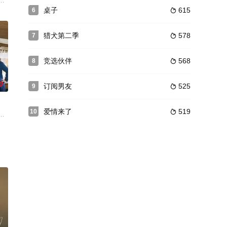
政宰 饰)、海允(李善均 饰)、炫泰(尹继尚
财，和想摆脱冷面去首尔发展的40岁的儿子奉佶之间的父子战争。
面对惊涛骇浪依然坚持隐忍，虽然看起来微不足道却更显伟大的人们的温暖爱
桌子
615
6

猎犬第二季
578
7

竞选伙伴
568
8

0
订阅男友
525
9

爱情来了
519
10

ry day,
理念的主角在奇迹之城全州经营一家小餐馆时一起成长并坠入爱河的故事。对“味