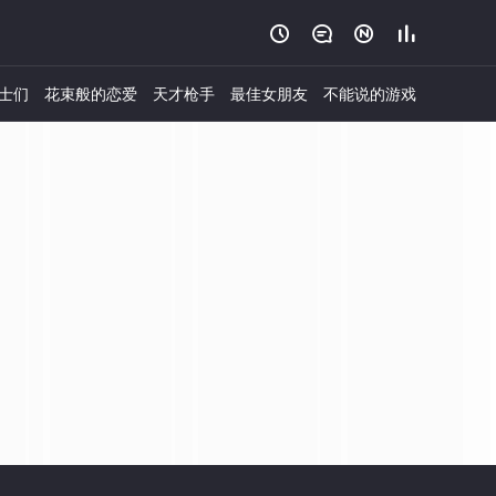




士们
花束般的恋爱
天才枪手
最佳女朋友
不能说的游戏