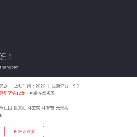
班！
shangban
韩剧
上映时间：
2026
豆瓣评分：
9.0
更新至第12集
- 免费在线观看
,徐仁国,崔京勋,朴艺荣,朴智贤,元圭彬
28
极速观看
