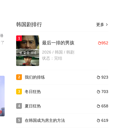
韩国剧排行
更多

绎
1
台了
最后一排的男孩
952

2026 / 韩国 / 韩剧
状态：完结
我们的排练
923
2

冬日狂热
703
3

夏日狂热
658
4

0
在韩国成为房主的方法
619
5
