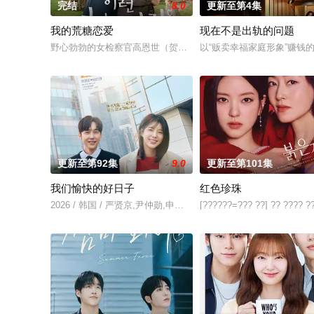
完结
8.0
更新至第4集
我的荒糖恋爱
现在不是出轨的问题
野心勃勃的女检察官高恩世（贺营 饰）意外失忆，住进拳击教练
以“贩卖幸福家庭形象”赚
更新至第92集
9.0
更新至第101集
我们愉快的好日子
红色珍珠
2026 / 韩国 / 严贤京,尹仲勋,申正允,尹多英,金惠玉,鲜于在德,
[??????=??? ??] ?? ???? ?