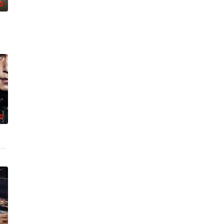
0
关系，能发展成一
都算小事的惊人秘密后，展开了一连串失控的连锁冲突。
对冷酷的偏见和命运，重新找回自己人生的女性故事。
0
“死而复生”的郑进湾（李栋旭 饰）究竟藏身何方？他和郑智安（金慧峻 饰）