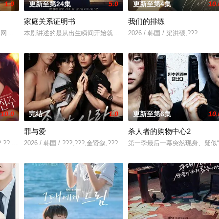
1.0
更新至第24集
5.0
更新至第4集
10.
家庭关系证明书
我们的排练
张泰河（丁海寅 饰）家中，对方还自称是她的男友。这段剪不断理还乱的棘手
钱的网红夫妇，与他们正陷入泥淖般离婚诉讼的医师邻居。两对夫妻卷入连外遇
本剧讲述的是从出生瞬间开始就被打上家庭崩溃烙印的一个孩子和面
2026 / 韩国 / 梁洪硕,???
10.0
完结
1.0
更新至第6集
10.
罪与爱
杀人者的购物中心2
尹多勋,文喜京,李商淑,郑孝彬,李家豪,郑永琡
? ?? ??? ???. 7? ?????? ??? ???, ???? KBS ? ???
2026 / 韩国 / ???,???,金贤叙,???
第一季最后一幕突然现身、疑似