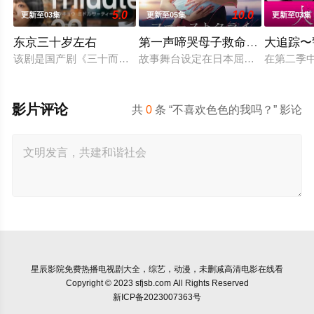
5.0
10.0
更新至03集
更新至05集
更新至03集
东京三十岁左右
第一声啼哭母子救命急救班
大追踪〜
该剧是国产剧《三十而已》的日本翻拍版。故事讲述曾从外地来到
故事舞台设定在日本屈指可数的顶级豪
在第二季
影片评论
共
0
条 “不喜欢色色的我吗？” 影论
星辰影院
免费热播电视剧大全，综艺，动漫，未删减高清电影在线看
Copyright © 2023 sfjsb.com All Rights Reserved
新ICP备2023007363号