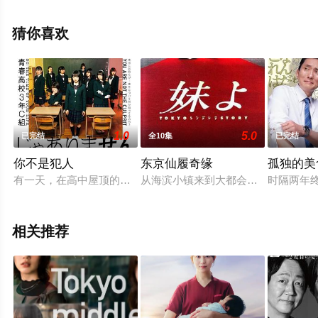
就上星辰影视，更多相关信息可移步至豆瓣电视剧、电视
猫或剧情网等平台了解。
猜你喜欢
1.0
5.0
已完结
全10集
已完结
你不是犯人
东京仙履奇缘
孤独的美
有一天，在高中屋顶的游泳池里，发现了穿着婚纱的教师泉（北
从海滨小镇来到大都会东京的松井雪
时隔两年
相关推荐