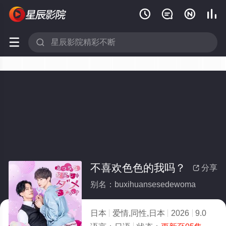






不喜欢色色的我吗？
分享

别名：buxihuansesedewoma
日本
爱情,同性,日本
2026
9.0