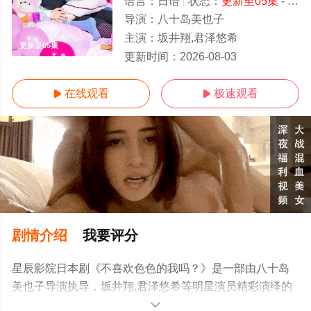
语言：
日语
状态：
更新至05集
- 免费在线观看
导演：
八十岛美也子
主演：
坂井翔,君泽悠希
更新至05集
更新时间：
2026-08-03
在线观看
极速观看


剧情介绍
我要评分
星辰影院日本剧《不喜欢色色的我吗？》是一部由八十岛
美也子导演执导，坂井翔,君泽悠希等明星演员精彩演绎的
日本电视剧，手机免费观看高清无删减完整版电视剧全集
