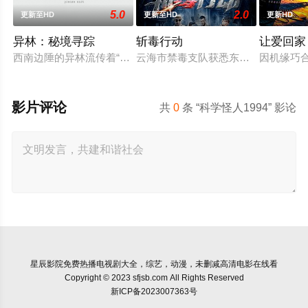
5.0
2.0
更新至HD
更新至HD
更新HD
异林：秘境寻踪
斩毒行动
让爱回家
西南边陲的异林流传着“山神之眼”的恐怖传说，生物系学生苏瑶
云海市禁毒支队获悉东南亚毒王廖爷将
因机缘巧
影片评论
共
0
条 “科学怪人1994” 影论
星辰影院
免费热播电视剧大全，综艺，动漫，未删减高清电影在线看
Copyright © 2023 sfjsb.com All Rights Reserved
新ICP备2023007363号