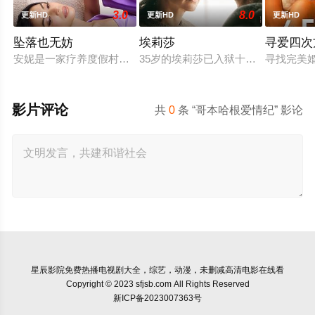
3.0
8.0
更新HD
更新HD
更新HD
坠落也无妨
埃莉莎
寻爱四次
安妮是一家疗养度假村的老板，向来对人处处设防。当她遇见那
35岁的埃莉莎已入狱十年，她因杀
寻找完美
影片评论
共
0
条 “哥本哈根爱情纪” 影论
星辰影院
免费热播电视剧大全，综艺，动漫，未删减高清电影在线看
Copyright © 2023 sfjsb.com All Rights Reserved
新ICP备2023007363号