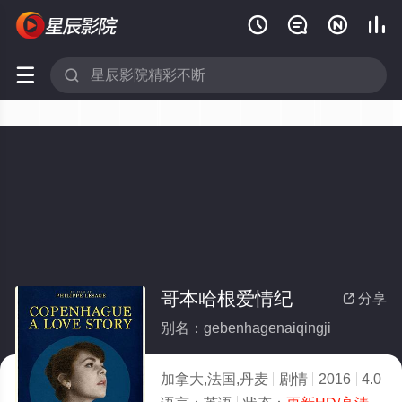






哥本哈根爱情纪
分享

别名：gebenhagenaiqingji
加拿大,法国,丹麦
剧情
2016
4.0