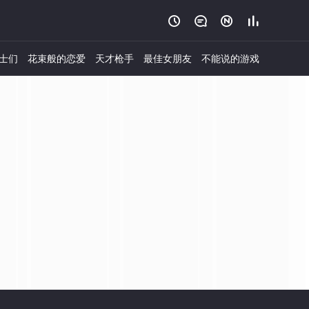




士们
花束般的恋爱
天才枪手
最佳女朋友
不能说的游戏