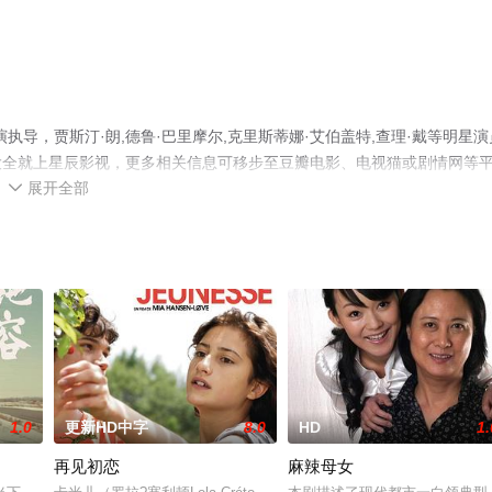
导，贾斯汀·朗,德鲁·巴里摩尔,克里斯蒂娜·艾伯盖特,查理·戴等明星演
大全就上星辰影视，更多相关信息可移步至豆瓣电影、电视猫或剧情网等
展开全部

1.0
更新HD中字
8.0
HD
1.
再见初恋
麻辣母女