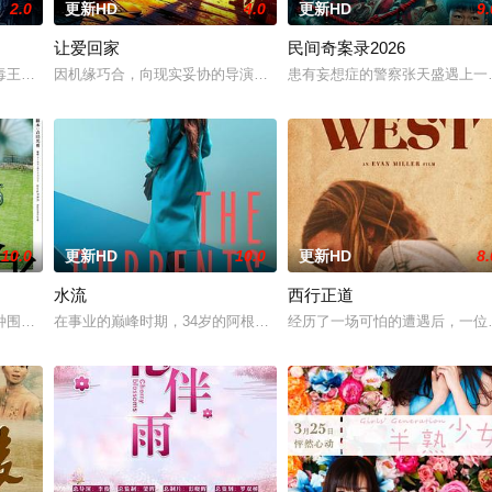
2.0
更新HD
4.0
更新HD
9.
让爱回家
民间奇案录2026
与同学进山科考，却因遭遇飓风来袭而失联。救援副队长陈霖奉命带队深入丛林
王廖爷将携600余公斤毒品来云交易，火速成立“斩毒行动”专案组，借调警
因机缘巧合，向现实妥协的导演朱达仁萌生拍一部《河南人在北京》电
患有妄想症的警察张天盛遇上一
10.0
更新HD
10.0
更新HD
8.
水流
西行正道
，牵引出“婴胎报仇”，“娘娘索命”等一连串妖异事件，张天盛虽被种种诡怪
种围绕“废用身”——因瘫痪等原因已无恢复可能的四肢——的治疗方法，而一
在事业的巅峰时期，34岁的阿根廷造型师丽娜在瑞士的一场颁奖典礼
经历了一场可怕的遭遇后，一位