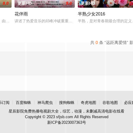
8.0
更新HD
9.0
更新HD
7.
花伴雨
半熟少女2016
f a fadin
》由中共四川省第十一届党代表、第十二届中华慈善奖最具爱心慈善楷模张彦杰
讲述了热爱音乐的邱峰冲破重重阻力，克服种种困难，组建乐队追求
半熟，是对青春期最合理的定义
共
0
条 “远距离爱情” 
S订阅
百度蜘蛛
神马爬虫
搜狗蜘蛛
奇虎地图
谷歌地图
必应
星辰影院
免费热播电视剧大全，综艺，动漫，未删减高清电影在线看
Copyright © 2023 sfjsb.com All Rights Reserved
新ICP备2023007363号