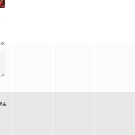
0
老师的故事改编，通过创建爱心助学机构、罹患癌症、奔
自己的音乐梦想，并走出了困住他的亲情隔阂，和父亲和解，自我成长，最终收
，它是梦开始的地方，没有深思熟虑，只有最单纯的坚定，然而，在这个充满
影论
爬虫