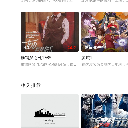
以采访梦境的形式串联在韩打工的外乡人的群像，通过他们身在
影片以独特的视角，呈现了
HD
10.0
更新HD中字
推销员之死1985
灵域1
根据阿瑟·米勒同名戏剧改编，由德国导演沃尔克·施隆多夫指导，1
在这片名为灵域的天地间，
相关推荐