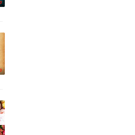
0
，一路用科学知识
员安迪参战。首轮毒贩阿泰交易败露被廖爷灭口，可疑
影的念头，在说服主编姚松、老乡韩战、二房东杨小强加入后，一路曲折式“开
起离奇的神像杀人事件，勘案过程中，牵引出“婴胎报仇”，“娘娘索命”等一连
0
幻象阻碍，却坚
步步踏入在追求理想的理性与疯狂之间摇摆的危险领域。
后，被一种突如其来的冲动驱使。回到布宜诺斯艾利斯后，她什么也没说，但她
小镇女子向疏远的哥哥借了钱，独自一人踏上穿越西德克萨斯州的旅程，寻求