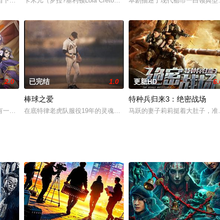
异乡为异客，异乡犹有故国梦的的讲述和大量生活环境的空镜展现他们不一样的
当下北漂的生活图卷，不仅展现了在北京打拼多年的主人公在困境中的绝望和挣
卡米儿（罗拉?塞利顿Lola Créton 饰）十五岁那年遇上了苏利
本剧描述了现代都市一白领典型
2.0
已完结
1.0
更新HD
6.
棒球之爱
特种兵归来3：绝密战场
985年CBS电视台出品的电视电影。
有一片赤澜大陆，大陆上的武者和灵器有着明确的等级划分，家族，宗派势力也
在底特律老虎队服役19年的灵魂人物比利契波（凯文科斯纳饰演）面
马跃的妻子莉莉挺着大肚子，准