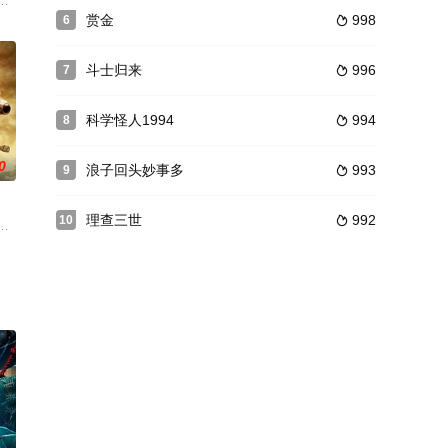
乡愁和孤独，他们来
扎，呈现了他们的市井生活和青春往事，同时表现出了他
文，初恋的滋味让这个尚在懵懂的女孩品尝到爱情青涩的味道。然而苏利文从大学退学
（某网络公司CEO）边雅，因母亲丢失爱犬（可乐）后，在帮助母亲寻找爱犬
赏金
998
6

斗士归来
996
7

科学怪人1994
994
8

0
浪子回头妙事多
993
9

理查三世
992
10

有着严谨的阶级层次。在最高阶级玄天盟的带领下，人族
临生命的低谷：这个赛季球队表现不佳，自己的旧伤复发，老东家将出售球队，
备产检。就在这个时候，一伙儿匪徒悄然绑架了莉莉，她给马跃的电话打到一