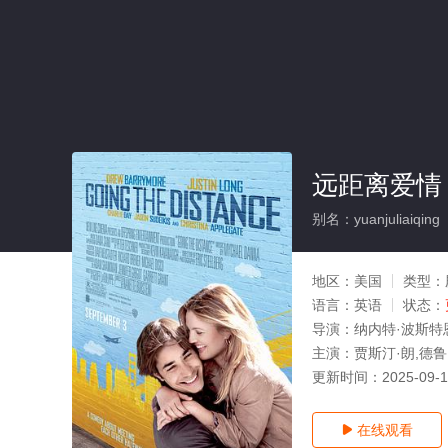
远距离爱情
别名：yuanjuliaiqing
地区：
美国
类型：
语言：
英语
状态：
导演：
纳内特·波斯特
主演：
贾斯汀·朗,德鲁
更新时间：
2025-09-
在线观看
