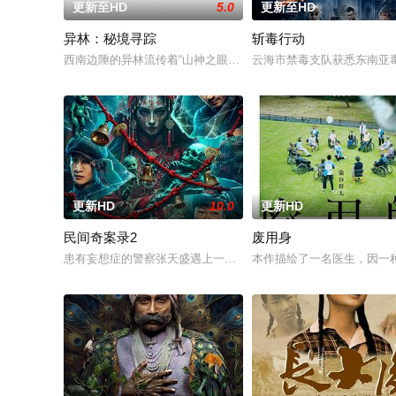
更新至HD
5.0
更新至HD
异林：秘境寻踪
斩毒行动
西南边陲的异林流传着“山神之眼”的恐怖传说，生物系学生苏瑶
云海市禁毒支队获悉东南亚毒
更新HD
10.0
更新HD
民间奇案录2
废用身
患有妄想症的警察张天盛遇上一起离奇的神像杀人事件，勘案过程中
本作描绘了一名医生，因一