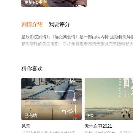
更新HD中字
剧情介绍
我要评分
星辰影院剧情片《远距离爱情》是一部由纳内特·波斯特恩导演执
精彩演绎的美国电影，手机免费观看高清无删减完整版电影
了解。
猜你喜欢
已完结
5.0
HD
风景
无地自容2021