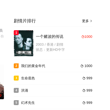
剧情片排行
更多

员
1
平台
一个赌波的传说
1000

2003 / 香港 / 剧情
状态：更新HD中字
我们的黄金年代
1000
2

生命底色
999
3

洪涌
999
4

0
幻术先生
999
5
