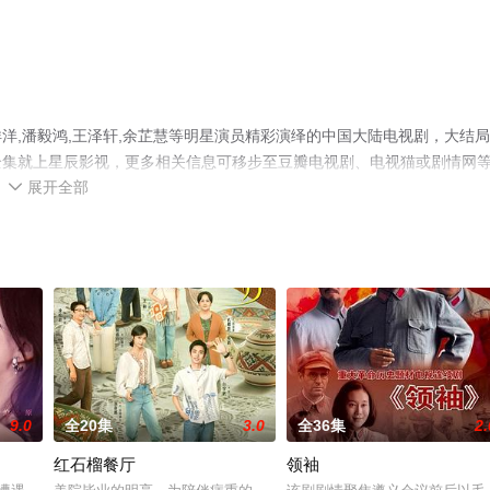
洋,潘毅鸿,王泽轩,余芷慧等明星演员精彩演绎的中国大陆电视剧，大结
全集就上星辰影视，更多相关信息可移步至豆瓣电视剧、电视猫或剧情网
展开全部

9.0
全20集
3.0
全36集
2.
红石榴餐厅
领袖