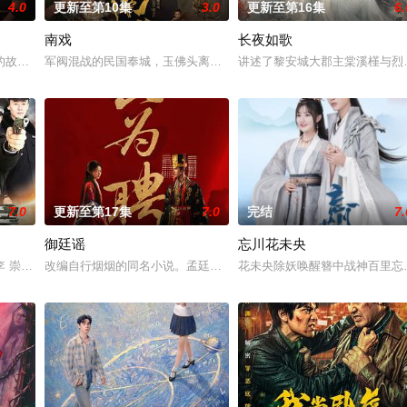
4.0
更新至第10集
3.0
更新至第16集
6.
南戏
长夜如歌
之辈。太子夏无双和好兄弟张小峰奉皇命携天子剑赴云州剿魔，初见独孤晴即中
故事——用一场精心策划的“夏令营”完成复仇的受害者；临终前与遗憾和解的“
军阀混战的民国奉城，玉佛头离奇失窃，戏班主横尸戏台，将冷血少
讲述了黎安城大郡主棠溪槿与烈
7.0
更新至第17集
7.0
完结
7.
御廷谣
忘川花未央
房”的阴阳宅，江淮被掳走配“阴婚”。他与女探长穆英搭档，侦破阎王娶亲、
李 崇霄饰演）为代表的冀北市公安刑警用自己 的超凡的智慧与过人的勇气，屡
改编自行烟烟的同名小说。孟廷辉，大平王朝有史以来个以女子进士
花未央除妖唤醒簪中战神百里忘