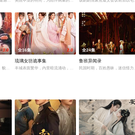
大哥武大（潘长江 饰）为人忠厚老实，他每天早起晚归，上街卖炊饼。弟弟武
在遭遇重大变故后因车祸失忆，被错认成温婉的家庭主妇安宁，被迫融入一个全
美院毕业的明亮，为陪伴病重的养母，放弃了深造机会回到了天山脚下
该剧剧情聚焦遵义会议前后以毛
3.0
全16集
2.0
全24集
3.
琉璃女坊诡事集
鲁班异闻录
在破庙习得异术成为游方术士。十年后，他借破解“黄仙娶亲”案撕开复仇序幕，
，貌美如花的吕雉（方舒 饰）在父亲的安排下嫁给了破落户刘邦（许还山 饰
丰城表面繁华，内里暗流涌动，一系列以女子为目标的离奇案件接连
民国时期，百姓愚昧，迷信怪力