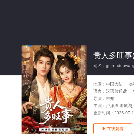
贵人多旺事(
别名：guirenduowang
地区：
中国大陆
类
语言：
汉语普通话
导演：
未知
主演：
卢洋洋,潘毅鸿
更新时间：
2026-07-
在线观看
