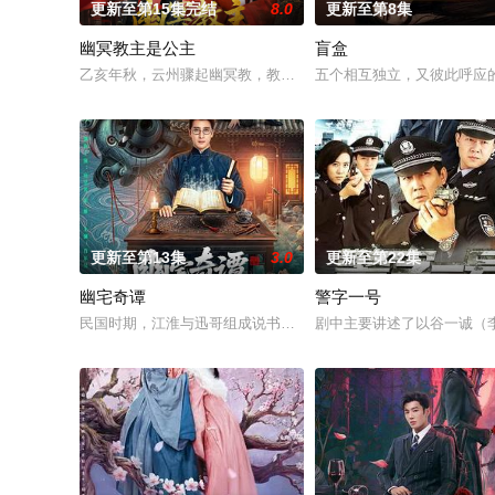
更新至第15集完结
8.0
更新至第8集
幽冥教主是公主
盲盒
乙亥年秋，云州骤起幽冥教，教主独孤晴专杀薄情负心德行有亏
五个相互独立，又彼此呼应的
更新至第13集
3.0
更新至第22集
幽宅奇谭
警字一号
民国时期，江淮与迅哥组成说书班子，偶遇“白天人住屋，晚上鬼占
剧中主要讲述了以谷一诚（