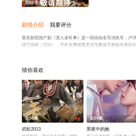
完结/全集
剧情介绍
我要评分
星辰影院国产剧《贵人多旺事》是一部由知名导演执导，卢洋
情已揭晓（完结），手机免费观看高清无删减完整版电视剧
台了解。
猜你喜欢
全50集
2.0
全24集
武松2013
黑夜中的她