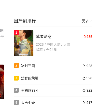
国产剧排行
更多

局剧
1
等平
藏匿爱意
935

2026 / 中国大陆 / 大陆
状态：全24集
冰封三国
928
2

法官的荣耀
928
3

幸福路99号
922
4

0
大吉中介
917
5
