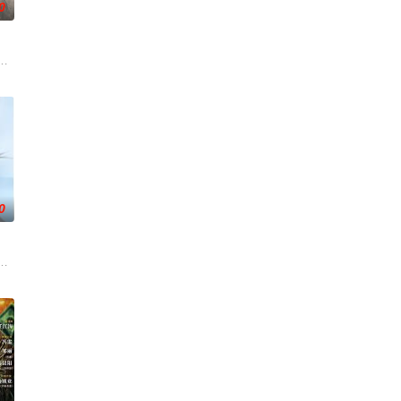
0
圈套，幸得听风阁主
无用之人”；共享同一具躯体的人格“刮刮乐”；病
帅许又安与昆曲名伶荣筱楠推向不死不休的对立绝境。而他们不知，对方正是自
云峥之间曲折动人的情感，以及他们在复杂局势中坚守初心、勇敢面对困难的
0
五鬼运财、木偶
破奇案、勇 擒元凶的故事，展现了人民警察的赤胆忠
科三元及第入翰林院的奇女子。十年前的她被他从死人堆里救出来，蓬头垢面口
川元神，二人共感相连，一同寻仙草修复肉身。未央动心，却不知自身是身负