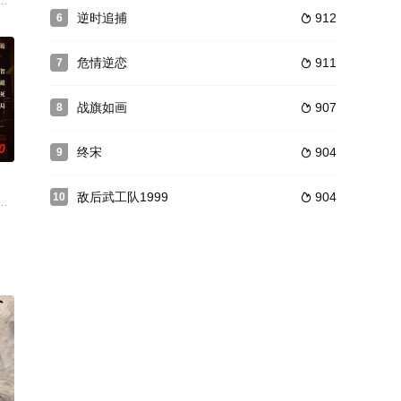
松则人高马大，自
然陌生的家庭。她凭借潜藏的本能应对周遭危机，却对关
石榴飘香的地方，替母亲承担起了其倾注半生心血却濒临关闭的“红石榴”餐厅
泽东为核心的第一代领导人的奋斗历程。
逆时追捕
912
6

危情逆恋
911
7

战旗如画
907
8

0
终宋
904
9

敌后武工队1999
904
10

却卷入神秘未
）。丈夫起事，率军东奔西走，征伐不断。作为家眷不仅
发生。年轻女讼师方沉月（张楚寒饰）来到丰城，带着一个私人的、沉重的目的
邪说。李木墩（来喜 饰）是雾城最好的木匠，精通古籍《鲁班秘术》，相传此