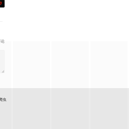
0
逾白，我喜欢你，哲学和生物学意义上的喜欢。”那个夜晚，他脸颊微热，还听
顾炎女儿奴的属性，请求老炮儿顾炎带自己用程序员身份卧底电诈集团以求查
影论
爬虫