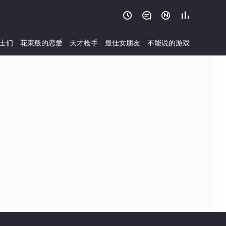




士们
花束般的恋爱
天才枪手
最佳女朋友
不能说的游戏