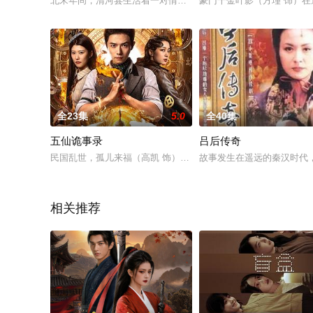
北宋年间，清河县生活着一对情深意笃的兄弟俩。三寸丁苞谷皮的
豪门千金叶影（方瑾 饰）
全23集
5.0
全40集
五仙诡事录
吕后传奇
民国乱世，孤儿来福（高凯 饰）因家族被“狐仙灭门”流落江湖，
故事发生在遥远的秦汉时代
相关推荐