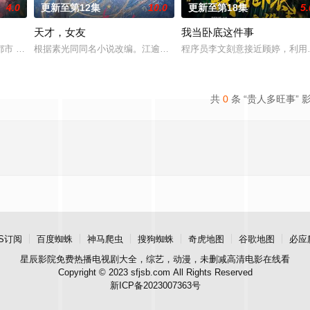
4.0
更新至第12集
10.0
更新至第18集
5.
天才，女友
我当卧底这件事
 都市 海南越酷文化传媒有限公司
根据素光同同名小说改编。江逾白长大以后，林知夏忽然对他说：“江
程序员李文刻意接近顾婷，利用
共
0
条 “贵人多旺事” 
S订阅
百度蜘蛛
神马爬虫
搜狗蜘蛛
奇虎地图
谷歌地图
必应
星辰影院
免费热播电视剧大全，综艺，动漫，未删减高清电影在线看
Copyright © 2023 sfjsb.com All Rights Reserved
新ICP备2023007363号