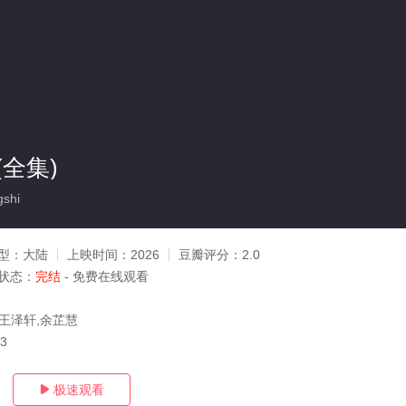
全集)
shi
型：
大陆
上映时间：
2026
豆瓣评分：
2.0
状态：
完结
- 免费在线观看
,王泽轩,余芷慧
13
极速观看
